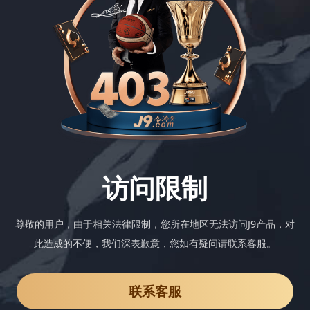
访问限制
尊敬的用户，由于相关法律限制，您所在地区无法访问J9产品，对
此造成的不便，我们深表歉意，您如有疑问请联系客服。
联系客服