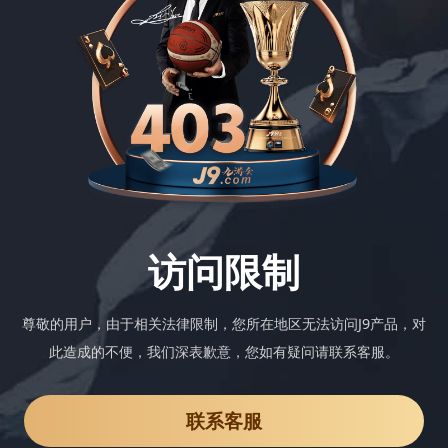
访问限制
尊敬的用户，由于相关法律限制，您所在地区无法访问J9产品，对
此造成的不便，我们深表歉意，您如有疑问请联系客服。
联系客服